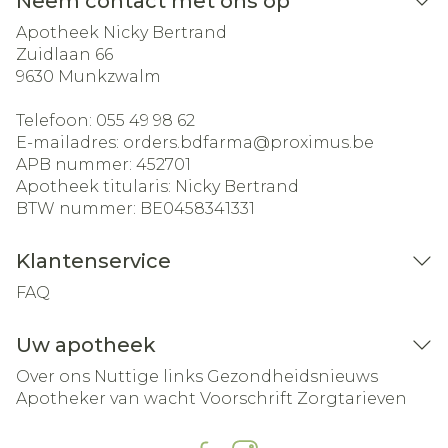
Neem contact met ons op
Apotheek Nicky Bertrand
Zuidlaan 66
9630
Munkzwalm
Telefoon:
055 49 98 62
E-mailadres:
orders.bdfarma@
proximus.be
APB nummer:
452701
Apotheek titularis:
Nicky Bertrand
BTW nummer:
BE0458341331
Klantenservice
FAQ
Uw apotheek
Over ons
Nuttige links
Gezondheidsnieuws
Apotheker van wacht
Voorschrift
Zorgtarieven