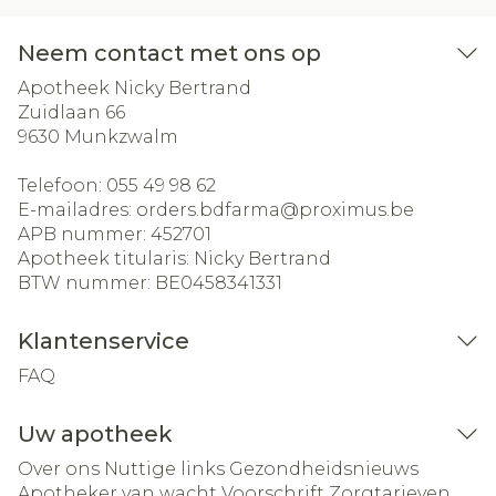
Neem contact met ons op
Apotheek Nicky Bertrand
Zuidlaan 66
9630
Munkzwalm
Telefoon:
055 49 98 62
E-mailadres:
orders.bdfarma@
proximus.be
APB nummer:
452701
Apotheek titularis:
Nicky Bertrand
BTW nummer:
BE0458341331
Klantenservice
FAQ
Uw apotheek
Over ons
Nuttige links
Gezondheidsnieuws
Apotheker van wacht
Voorschrift
Zorgtarieven