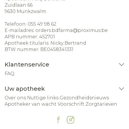
Zuidlaan 66
9630
Munkzwalm
Telefoon:
055 49 98 62
E-mailadres:
orders.bdfarma@
proximus.be
APB nummer:
452701
Apotheek titularis:
Nicky Bertrand
BTW nummer:
BE0458341331
Klantenservice
FAQ
Uw apotheek
Over ons
Nuttige links
Gezondheidsnieuws
Apotheker van wacht
Voorschrift
Zorgtarieven