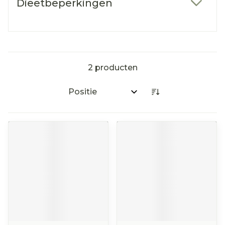
Dieetbeperkingen
filter
2
producten
Sorteer op: