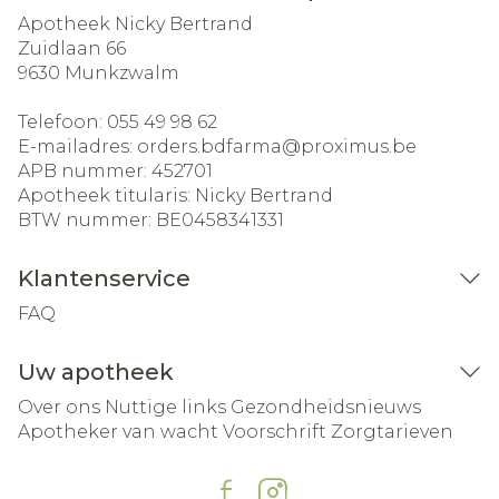
Apotheek Nicky Bertrand
Zuidlaan 66
9630
Munkzwalm
Telefoon:
055 49 98 62
E-mailadres:
orders.bdfarma@
proximus.be
APB nummer:
452701
Apotheek titularis:
Nicky Bertrand
BTW nummer:
BE0458341331
Klantenservice
FAQ
Uw apotheek
Over ons
Nuttige links
Gezondheidsnieuws
Apotheker van wacht
Voorschrift
Zorgtarieven