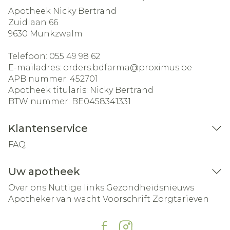
Apotheek Nicky Bertrand
Zuidlaan 66
9630
Munkzwalm
Telefoon:
055 49 98 62
E-mailadres:
orders.bdfarma@
proximus.be
APB nummer:
452701
Apotheek titularis:
Nicky Bertrand
BTW nummer:
BE0458341331
Klantenservice
FAQ
Uw apotheek
Over ons
Nuttige links
Gezondheidsnieuws
Apotheker van wacht
Voorschrift
Zorgtarieven