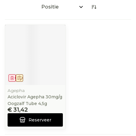
Sorteer op:
Geneesmiddel
Op voorschrift
Agepha
Aciclovir Agepha 30mg/g
Oogzalf Tube 4,5g
€ 31,42
Reserveer