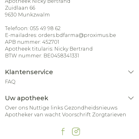
Apotheek Nicky Bertrand
Zuidlaan 66
9630
Munkzwalm
Telefoon:
055 49 98 62
E-mailadres:
orders.bdfarma@
proximus.be
APB nummer:
452701
Apotheek titularis:
Nicky Bertrand
BTW nummer:
BE0458341331
Klantenservice
FAQ
Uw apotheek
Over ons
Nuttige links
Gezondheidsnieuws
Apotheker van wacht
Voorschrift
Zorgtarieven