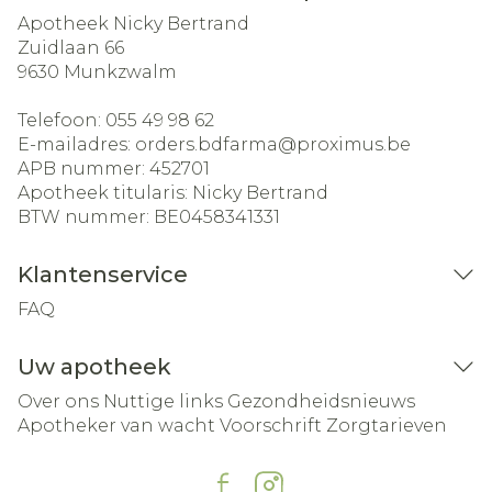
Apotheek Nicky Bertrand
Zuidlaan 66
9630
Munkzwalm
Telefoon:
055 49 98 62
E-mailadres:
orders.bdfarma@
proximus.be
APB nummer:
452701
Apotheek titularis:
Nicky Bertrand
BTW nummer:
BE0458341331
Klantenservice
FAQ
Uw apotheek
Over ons
Nuttige links
Gezondheidsnieuws
Apotheker van wacht
Voorschrift
Zorgtarieven