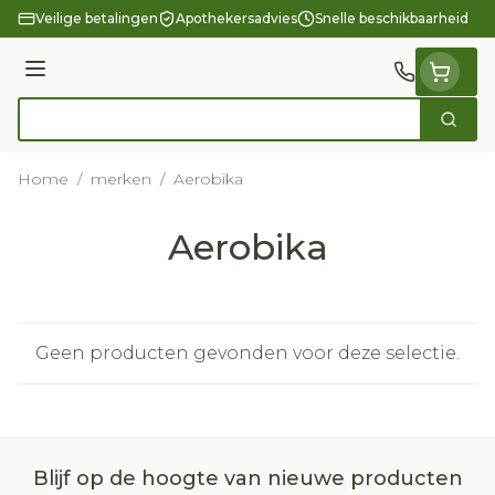
Ga naar de inhoud
Veilige betalingen
Apothekersadvies
Snelle beschikbaarheid
Menu
Zoek
Product, merk, categorie...
Home
/
merken
/
Aerobika
Aerobika
Geen producten gevonden voor deze selectie.
Blijf op de hoogte van nieuwe producten