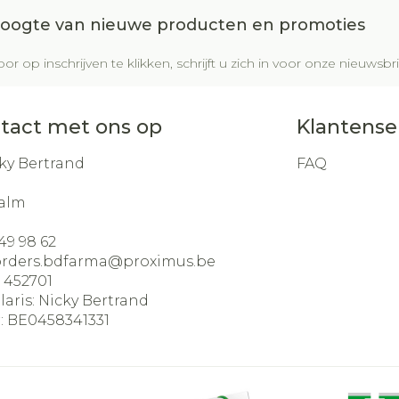
 hoogte van nieuwe producten en promoties
or op inschrijven te klikken, schrijft u zich in voor onze nieuws
tact met ons op
Klantense
ky Bertrand
FAQ
alm
49 98 62
orders.bdfarma@
proximus.be
:
452701
laris:
Nicky Bertrand
:
BE0458341331