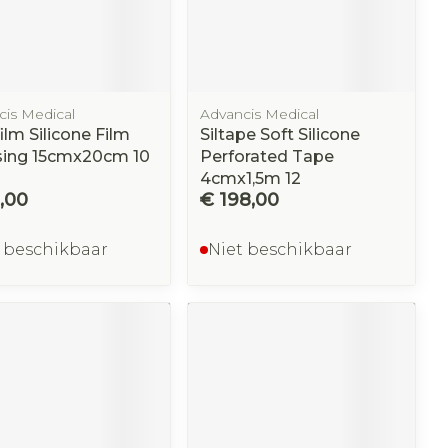
Buik
om
p penselen en
ing en zuurstof
Doffe huid
Diverse geneesmiddelen
ksvoorwerpen
Arm
eer
er
Toon meer
r - oogpotlood
Elleboog
a
Enkel en voet
Haar
cis Medical
Advancis Medical
Zelfbruiner
gen - decubitis
film Silicone Film
Siltape Soft Silicone
haduw
Toon meer
eer
sing 15cmx20cm 10
Perforated Tape
eer
4cmx1,5m 12
,00
€ 198,00
Scheren
 beschikbaar
Niet beschikbaar
CBD