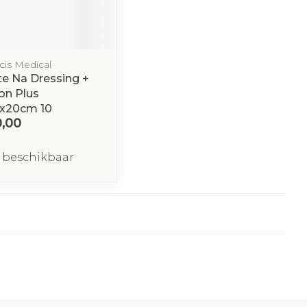
cis Medical
ite Na Dressing +
on Plus
x20cm 10
0,00
 beschikbaar