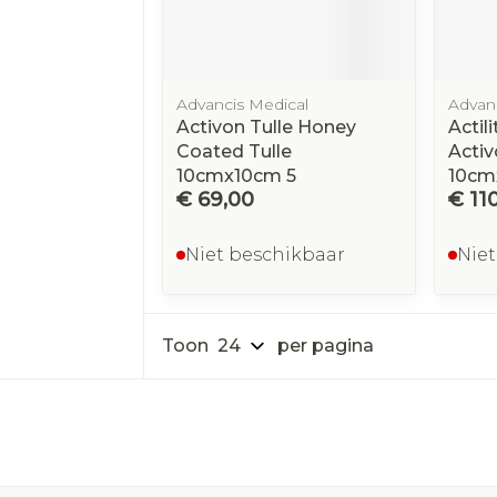
Advancis Medical
Advan
Activon Tulle Honey
Actil
Coated Tulle
Activ
10cmx10cm 5
10cm
€ 69,00
€ 11
Niet beschikbaar
Niet
Toon
per pagina