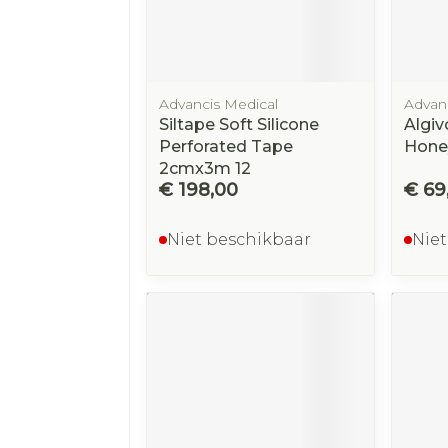
Advancis Medical
Advan
Siltape Soft Silicone
Algiv
Perforated Tape
Hone
2cmx3m 12
€ 198,00
€ 69
Niet beschikbaar
Niet