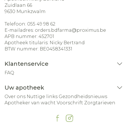
Zuidlaan 66
9630
Munkzwalm
Telefoon:
055 49 98 62
E-mailadres:
orders.bdfarma@
proximus.be
APB nummer:
452701
Apotheek titularis:
Nicky Bertrand
BTW nummer:
BE0458341331
Klantenservice
FAQ
Uw apotheek
Over ons
Nuttige links
Gezondheidsnieuws
Apotheker van wacht
Voorschrift
Zorgtarieven