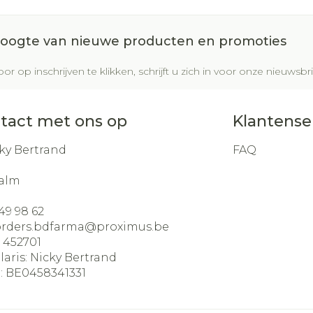
Glauco
Make-u
Ademhal
gebrui
Nagels
Toon m
m en
Badkam
 hoogte van nieuwe producten en promoties
dicure
Eyeline
Allergie
Nagellak
al
Bed
Mascar
or op inschrijven te klikken, schrijft u zich in voor onze nieuws
Oor
Kalk- en schimmelnagels
Doorlig
sel
Oogsc
Nagelbijten
Anti tumor middelen
Toon m
tact met ons op
Klantense
Toon m
Nagelversterkend
ndenborstels
Toon meer
ky Bertrand
FAQ
Snurken
los
alm
Supplementen
49 98 62
orders.bdfarma@
proximus.be
:
452701
laris:
Nicky Bertrand
:
BE0458341331