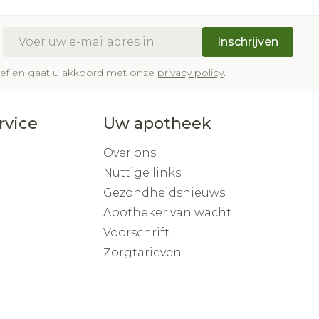
Buik
om
p penselen en
ing en zuurstof
Doffe huid
Diverse geneesmiddelen
ksvoorwerpen
Arm
eer
E-mail adres
er
Toon meer
Inschrijven
r - oogpotlood
Elleboog
a
brief en gaat u akkoord met onze
privacy policy
.
Enkel en voet
Haar
Zelfbruiner
gen - decubitis
haduw
Toon meer
eer
rvice
Uw apotheek
eer
Scheren
Over ons
Nuttige links
Gezondheidsnieuws
CBD
Apotheker van wacht
Voorschrift
Zorgtarieven