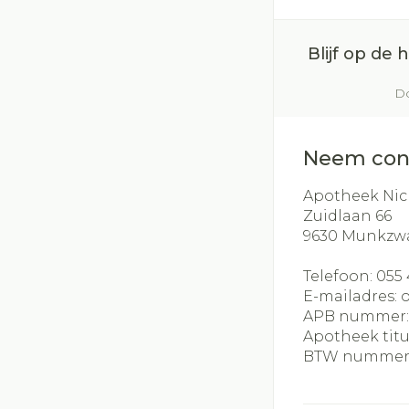
slijmhoest
Batterijen
Handhygiëne
Massagebalse
Toebehoren
Blijf op de
Manicure & pe
inhalatie
Steriel materia
Do
Mond
Hormonaal stel
Droge mond
Neem con
Elektrische ta
Apotheek Nic
Interdentaal - f
Zuidlaan 66
9630
Munkzw
Kunstgebit
Toon meer
Telefoon:
055 
E-mailadres:
APB nummer
Apotheek titu
BTW nummer