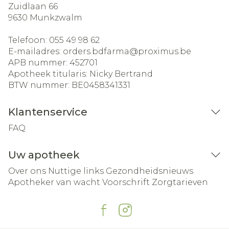
Zuidlaan 66
9630
Munkzwalm
Telefoon:
055 49 98 62
E-mailadres:
orders.bdfarma@
proximus.be
APB nummer:
452701
Apotheek titularis:
Nicky Bertrand
BTW nummer:
BE0458341331
Klantenservice
FAQ
Uw apotheek
Over ons
Nuttige links
Gezondheidsnieuws
Apotheker van wacht
Voorschrift
Zorgtarieven