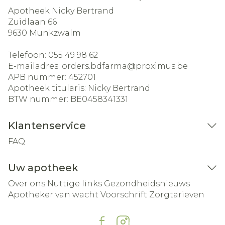
Apotheek Nicky Bertrand
Zuidlaan 66
9630
Munkzwalm
Telefoon:
055 49 98 62
E-mailadres:
orders.bdfarma@
proximus.be
APB nummer:
452701
Apotheek titularis:
Nicky Bertrand
BTW nummer:
BE0458341331
Klantenservice
FAQ
Uw apotheek
Over ons
Nuttige links
Gezondheidsnieuws
Apotheker van wacht
Voorschrift
Zorgtarieven