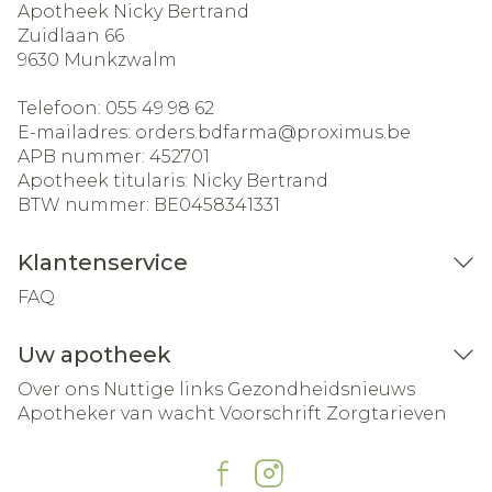
Apotheek Nicky Bertrand
Zuidlaan 66
9630
Munkzwalm
Telefoon:
055 49 98 62
E-mailadres:
orders.bdfarma@
proximus.be
APB nummer:
452701
Apotheek titularis:
Nicky Bertrand
BTW nummer:
BE0458341331
Klantenservice
FAQ
Uw apotheek
Over ons
Nuttige links
Gezondheidsnieuws
Apotheker van wacht
Voorschrift
Zorgtarieven