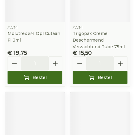
ACM
ACM
Molutrex 5% Opl Cutaan
Trigopax Creme
Fl 3ml
Beschermend
Verzachtend Tube 75ml
€ 19,75
€ 15,50
Aantal
Aantal
Bestel
Bestel