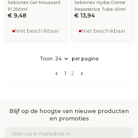
Sebionex Gel Moussant
Sebionex Hydra Creme
Fl 200ml
Reparatrice Tube 40ml
€ 9,48
€ 13,94
Niet beschikbaar
Niet beschikbaar
Toon
per pagina
Pagina's
U lees momenteel pagina
Pagina
1
2
Blijf op de hoogte van nieuwe producten
en promoties
E-mail adres