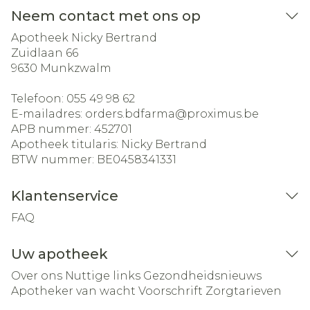
Neem contact met ons op
Apotheek Nicky Bertrand
Zuidlaan 66
9630
Munkzwalm
Telefoon:
055 49 98 62
E-mailadres:
orders.bdfarma@
proximus.be
APB nummer:
452701
Apotheek titularis:
Nicky Bertrand
BTW nummer:
BE0458341331
Klantenservice
FAQ
Uw apotheek
Over ons
Nuttige links
Gezondheidsnieuws
Apotheker van wacht
Voorschrift
Zorgtarieven