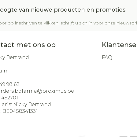
 hoogte van nieuwe producten en promoties
or op inschrijven te klikken, schrijft u zich in voor onze nieuws
tact met ons op
Klantense
ky Bertrand
FAQ
alm
49 98 62
orders.bdfarma@
proximus.be
:
452701
laris:
Nicky Bertrand
:
BE0458341331