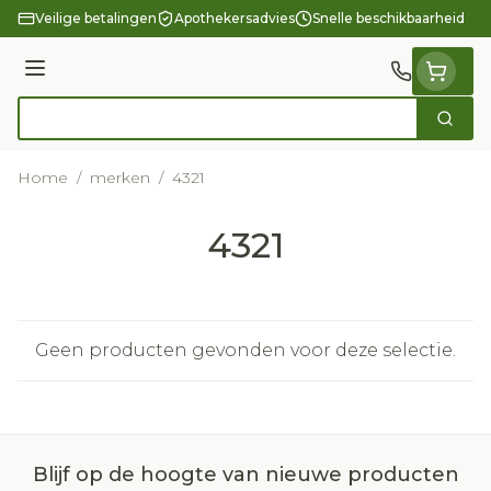
Ga naar de inhoud
Veilige betalingen
Apothekersadvies
Snelle beschikbaarheid
Menu
Zoek
Product, merk, categorie...
Home
/
merken
/
4321
4321
Geen producten gevonden voor deze selectie.
Blijf op de hoogte van nieuwe producten