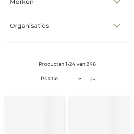
Merken
filter
Organisaties
filter
Producten
1
-
24
van
246
Sorteer op: