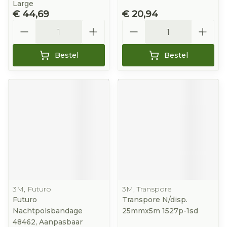
Large
€ 44,69
€ 20,94
Aantal
Aantal
Bestel
Bestel
3M, Futuro
3M, Transpore
Futuro
Transpore N/disp.
Nachtpolsbandage
25mmx5m 1527p-1sd
48462, Aanpasbaar