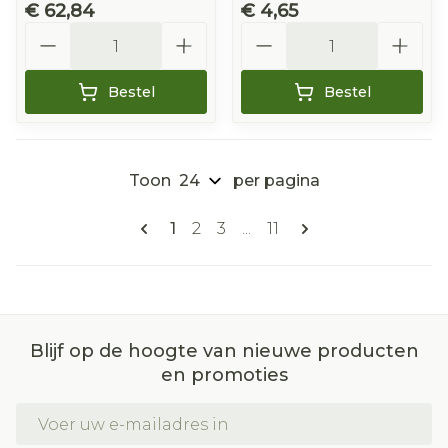
€ 62,84
€ 4,65
Aantal
Aantal
Bestel
Bestel
Toon
per pagina
Pagina's
U lees momenteel pagina
Pagina
Pagina
Pagina
1
2
3
...
11
Blijf op de hoogte van nieuwe producten
en promoties
E-mail adres